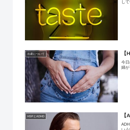
して
【
出産について
今日
婦が
【
HSPとADHD
AD
いう