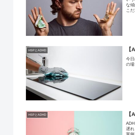
な傾
こだ
【
HSPとADHD
今日
の場
【
HSPとADHD
AD
遅れ
実例