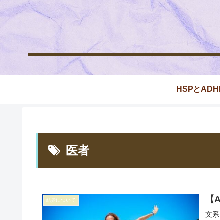
HSPとADH
医者
【
結婚について
文系